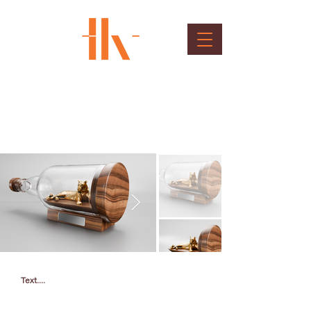
Zinnov Jury Momento
Client : Zinnov
Text....